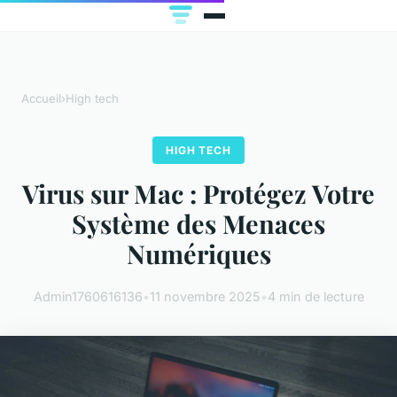
Accueil
›
High tech
HIGH TECH
Virus sur Mac : Protégez Votre
Système des Menaces
Numériques
Admin1760616136
•
11 novembre 2025
•
4 min de lecture