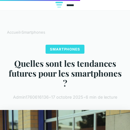
Accueil
›
Smartphones
SMARTPHONES
Quelles sont les tendances
futures pour les smartphones
?
Admin1760616136
•
17 octobre 2025
•
6 min de lecture