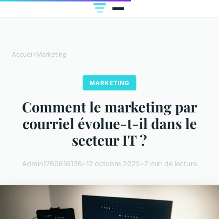
Accueil
›
Marketing
MARKETING
Comment le marketing par
courriel évolue-t-il dans le
secteur IT ?
Admin1760616136
•
17 octobre 2025
•
7 min de lecture